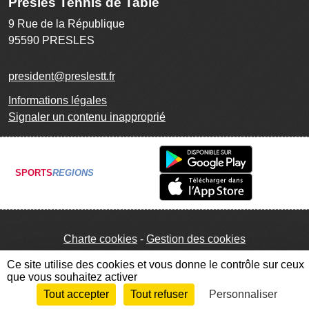
Presles Tennis de Table
9 Rue de la République
95590
PRESLES
president@preslestt.fr
Informations légales
Signaler un contenu inapproprié
SPORTS
REGIONS
Charte cookies
Gestion des cookies
Ce site utilise des cookies et vous donne le contrôle sur ceux
que vous souhaitez activer
Tout accepter
Tout refuser
Personnaliser
Envie de participer ?
Connexion