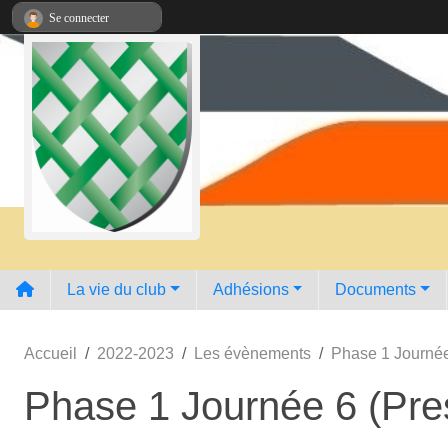
Panneau de gestion des cookies
Se connecter
La vie du club
Adhésions
Documents
Accueil
2022-2023
Les évènements
Phase 1 Journée
Phase 1 Journée 6 (Pre