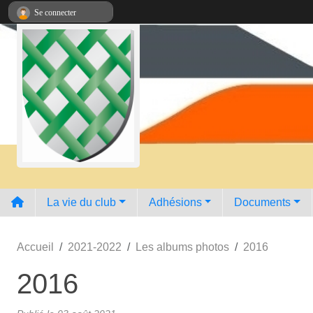
Panneau de gestion des cookies
Se connecter
La vie du club
Adhésions
Documents
Accueil
2021-2022
Les albums photos
2016
2016