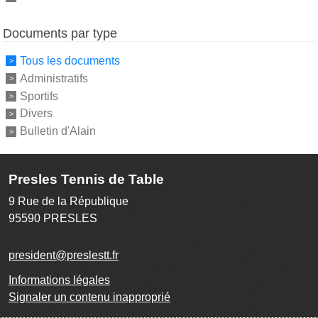
Documents par type
Tous les documents
Administratifs
Sportifs
Divers
Bulletin d'Alain
Presles Tennis de Table
9 Rue de la République
95590
PRESLES
president@preslestt.fr
Informations légales
Signaler un contenu inapproprié